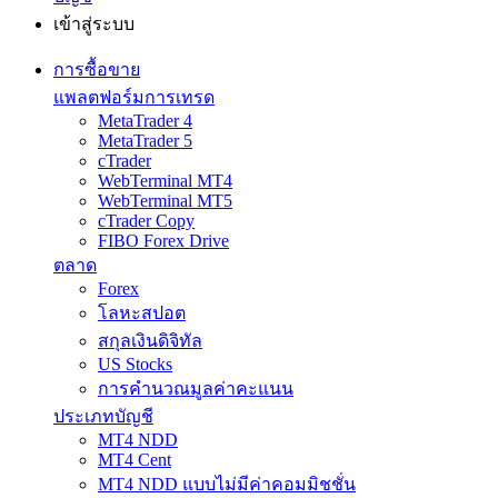
เข้าสู่ระบบ
การซื้อขาย
แพลตฟอร์มการเทรด
MetaTrader 4
MetaTrader 5
cTrader
WebTerminal MT4
WebTerminal MT5
cTrader Copy
FIBO Forex Drive
ตลาด
Forex
โลหะสปอต
สกุลเงินดิจิทัล
US Stocks
การคำนวณมูลค่าคะแนน
ประเภทบัญชี
MT4 NDD
MT4 Cent
MT4 NDD แบบไม่มีค่าคอมมิชชั่น