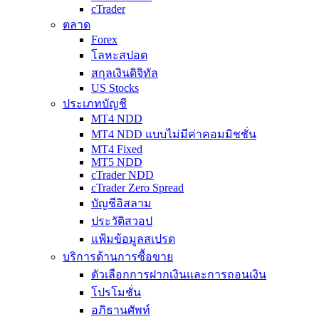
cTrader
ตลาด
Forex
โลหะสปอต
สกุลเงินดิจิทัล
US Stocks
ประเภทบัญชี
MT4 NDD
MT4 NDD แบบไม่มีค่าคอมมิชชั่น
MT4 Fixed
MT5 NDD
cTrader NDD
cTrader Zero Spread
บัญชีอิสลาม
ประวัติสวอป
แฟ้มข้อมูลสเปรด
บริการด้านการซื้อขาย
ตัวเลือกการฝากเงินและการถอนเงิน
โปรโมชั่น
อภิธานศัพท์