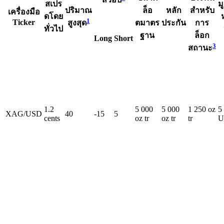
สวอป
สเปร
ม
ปริมาณ
ล็อ
หลัก
สำหรับ
เครื่องมือ
ดโดย
ห
1
Ticker
ตมาตร
ประกัน
การ
สูงสุด
ทั่วไป
ฐาน
ล็อก
Long
Short
3
สถานะ
1.2
5 000
5 000
1 250
oz
5
XAG/USD
40
-15
5
cents
oz tr
oz tr
tr
U