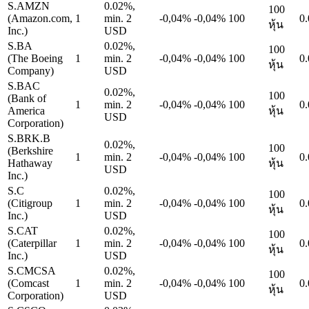
S.AMZN
0.02%,
100
(Amazon.com,
1
min. 2
-0,04%
-0,04%
100
0.
หุ้น
Inc.)
USD
S.BA
0.02%,
100
(The Boeing
1
min. 2
-0,04%
-0,04%
100
0.
หุ้น
Company)
USD
S.BAC
0.02%,
100
(Bank of
1
min. 2
-0,04%
-0,04%
100
0.
America
หุ้น
USD
Corporation)
S.BRK.B
0.02%,
100
(Berkshire
1
min. 2
-0,04%
-0,04%
100
0.
Hathaway
หุ้น
USD
Inc.)
S.C
0.02%,
100
(Citigroup
1
min. 2
-0,04%
-0,04%
100
0.
หุ้น
Inc.)
USD
S.CAT
0.02%,
100
(Caterpillar
1
min. 2
-0,04%
-0,04%
100
0.
หุ้น
Inc.)
USD
S.CMCSA
0.02%,
100
(Comcast
1
min. 2
-0,04%
-0,04%
100
0.
หุ้น
Corporation)
USD