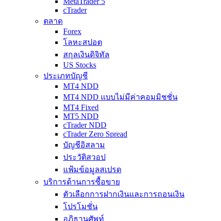
MetaTrader 5
cTrader
ตลาด
Forex
โลหะสปอต
สกุลเงินดิจิทัล
US Stocks
ประเภทบัญชี
MT4 NDD
MT4 NDD แบบไม่มีค่าคอมมิชชั่น
MT4 Fixed
MT5 NDD
cTrader NDD
cTrader Zero Spread
บัญชีอิสลาม
ประวัติสวอป
แฟ้มข้อมูลสเปรด
บริการด้านการซื้อขาย
ตัวเลือกการฝากเงินและการถอนเงิน
โปรโมชั่น
อภิธานศัพท์