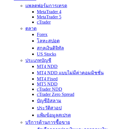
แพลตฟอร์มการเทรด
MetaTrader 4
MetaTrader 5
cTrader
ตลาด
Forex
โลหะสปอต
สกุลเงินดิจิทัล
US Stocks
ประเภทบัญชี
MT4 NDD
MT4 NDD แบบไม่มีค่าคอมมิชชั่น
MT4 Fixed
MT5 NDD
cTrader NDD
cTrader Zero Spread
บัญชีอิสลาม
ประวัติสวอป
แฟ้มข้อมูลสเปรด
บริการด้านการซื้อขาย