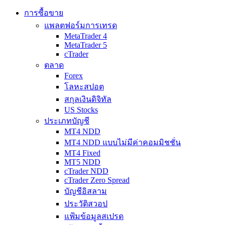
การซื้อขาย
แพลตฟอร์มการเทรด
MetaTrader 4
MetaTrader 5
cTrader
ตลาด
Forex
โลหะสปอต
สกุลเงินดิจิทัล
US Stocks
ประเภทบัญชี
MT4 NDD
MT4 NDD แบบไม่มีค่าคอมมิชชั่น
MT4 Fixed
MT5 NDD
cTrader NDD
cTrader Zero Spread
บัญชีอิสลาม
ประวัติสวอป
แฟ้มข้อมูลสเปรด