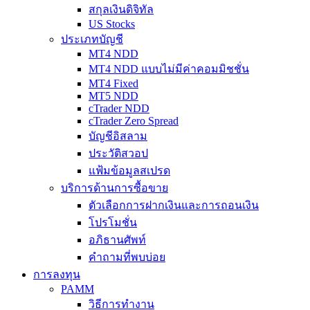
สกุลเงินดิจิทัล
US Stocks
ประเภทบัญชี
MT4 NDD
MT4 NDD แบบไม่มีค่าคอมมิชชั่น
MT4 Fixed
MT5 NDD
cTrader NDD
cTrader Zero Spread
บัญชีอิสลาม
ประวัติสวอป
แฟ้มข้อมูลสเปรด
บริการด้านการซื้อขาย
ตัวเลือกการฝากเงินและการถอนเงิน
โปรโมชั่น
อภิธานศัพท์
คำถามที่พบบ่อย
การลงทุน
PAMM
วิธีการทำงาน