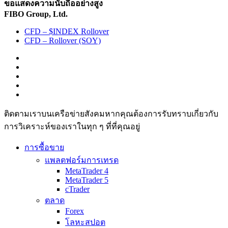
ขอแสดงความนับถืออย่างสูง
FIBO Group, Ltd.
CFD – $INDEX Rollover
CFD – Rollover (SOY)
ติดตามเราบนเครือข่ายสังคมหากคุณต้องการรับทราบเกี่ยวกับ
การวิเ­คราะห์ของเราในทุก ๆ ที่ที่คุณอยู่
การซื้อขาย
แพลตฟอร์มการเทรด
MetaTrader 4
MetaTrader 5
cTrader
ตลาด
Forex
โลหะสปอต