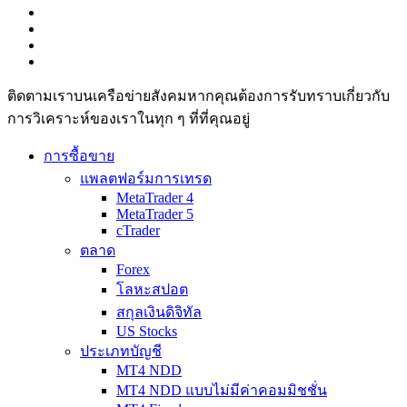
ติดตามเราบนเครือข่ายสังคมหากคุณต้องการรับทราบเกี่ยวกับ
การวิเ­คราะห์ของเราในทุก ๆ ที่ที่คุณอยู่
การซื้อขาย
แพลตฟอร์มการเทรด
MetaTrader 4
MetaTrader 5
cTrader
ตลาด
Forex
โลหะสปอต
สกุลเงินดิจิทัล
US Stocks
ประเภทบัญชี
MT4 NDD
MT4 NDD แบบไม่มีค่าคอมมิชชั่น