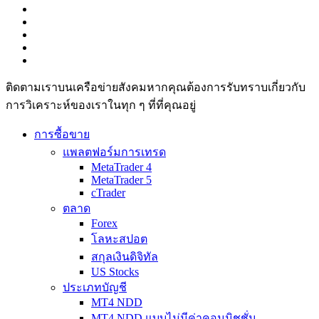
ติดตามเราบนเครือข่ายสังคมหากคุณต้องการรับทราบเกี่ยวกับ
การวิเ­คราะห์ของเราในทุก ๆ ที่ที่คุณอยู่
การซื้อขาย
แพลตฟอร์มการเทรด
MetaTrader 4
MetaTrader 5
cTrader
ตลาด
Forex
โลหะสปอต
สกุลเงินดิจิทัล
US Stocks
ประเภทบัญชี
MT4 NDD
MT4 NDD แบบไม่มีค่าคอมมิชชั่น