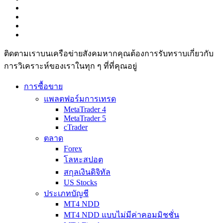
ติดตามเราบนเครือข่ายสังคมหากคุณต้องการรับทราบเกี่ยวกับ
การวิเ­คราะห์ของเราในทุก ๆ ที่ที่คุณอยู่
การซื้อขาย
แพลตฟอร์มการเทรด
MetaTrader 4
MetaTrader 5
cTrader
ตลาด
Forex
โลหะสปอต
สกุลเงินดิจิทัล
US Stocks
ประเภทบัญชี
MT4 NDD
MT4 NDD แบบไม่มีค่าคอมมิชชั่น