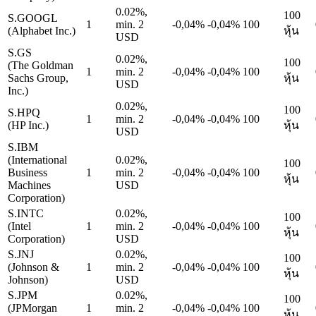
0.02%,
100
S.GOOGL
1
min. 2
-0,04%
-0,04%
100
(Alphabet Inc.)
หุ้น
USD
S.GS
0.02%,
100
(The Goldman
1
min. 2
-0,04%
-0,04%
100
Sachs Group,
หุ้น
USD
Inc.)
0.02%,
100
S.HPQ
1
min. 2
-0,04%
-0,04%
100
(HP Inc.)
หุ้น
USD
S.IBM
(International
0.02%,
100
Business
1
min. 2
-0,04%
-0,04%
100
หุ้น
Machines
USD
Corporation)
S.INTC
0.02%,
100
(Intel
1
min. 2
-0,04%
-0,04%
100
หุ้น
Corporation)
USD
S.JNJ
0.02%,
100
(Johnson &
1
min. 2
-0,04%
-0,04%
100
หุ้น
Johnson)
USD
S.JPM
0.02%,
100
(JPMorgan
1
min. 2
-0,04%
-0,04%
100
หุ้น