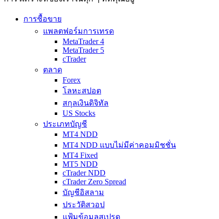
การซื้อขาย
แพลตฟอร์มการเทรด
MetaTrader 4
MetaTrader 5
cTrader
ตลาด
Forex
โลหะสปอต
สกุลเงินดิจิทัล
US Stocks
ประเภทบัญชี
MT4 NDD
MT4 NDD แบบไม่มีค่าคอมมิชชั่น
MT4 Fixed
MT5 NDD
cTrader NDD
cTrader Zero Spread
บัญชีอิสลาม
ประวัติสวอป
แฟ้มข้อมูลสเปรด