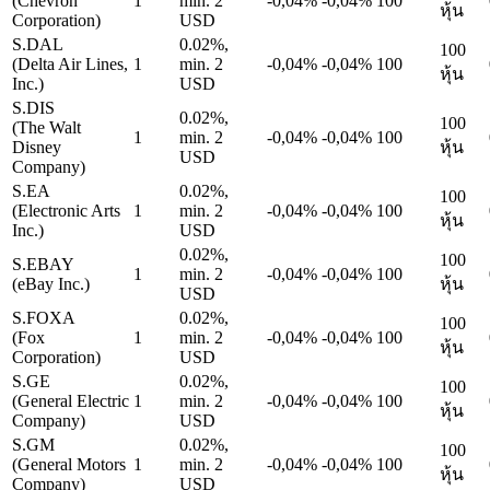
(Chevron
1
min. 2
-0,04%
-0,04%
100
หุ้น
Corporation)
USD
S.DAL
0.02%,
100
(Delta Air Lines,
1
min. 2
-0,04%
-0,04%
100
หุ้น
Inc.)
USD
S.DIS
0.02%,
100
(The Walt
1
min. 2
-0,04%
-0,04%
100
Disney
หุ้น
USD
Company)
S.EA
0.02%,
100
(Electronic Arts
1
min. 2
-0,04%
-0,04%
100
หุ้น
Inc.)
USD
0.02%,
100
S.EBAY
1
min. 2
-0,04%
-0,04%
100
(eBay Inc.)
หุ้น
USD
S.FOXA
0.02%,
100
(Fox
1
min. 2
-0,04%
-0,04%
100
หุ้น
Corporation)
USD
S.GE
0.02%,
100
(General Electric
1
min. 2
-0,04%
-0,04%
100
หุ้น
Company)
USD
S.GM
0.02%,
100
(General Motors
1
min. 2
-0,04%
-0,04%
100
หุ้น
Company)
USD