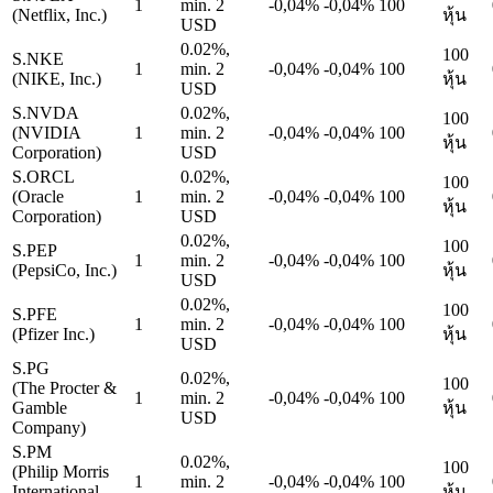
1
min. 2
-0,04%
-0,04%
100
(Netflix, Inc.)
หุ้น
USD
0.02%,
100
S.NKE
1
min. 2
-0,04%
-0,04%
100
(NIKE, Inc.)
หุ้น
USD
S.NVDA
0.02%,
100
(NVIDIA
1
min. 2
-0,04%
-0,04%
100
หุ้น
Corporation)
USD
S.ORCL
0.02%,
100
(Oracle
1
min. 2
-0,04%
-0,04%
100
หุ้น
Corporation)
USD
0.02%,
100
S.PEP
1
min. 2
-0,04%
-0,04%
100
(PepsiCo, Inc.)
หุ้น
USD
0.02%,
100
S.PFE
1
min. 2
-0,04%
-0,04%
100
(Pfizer Inc.)
หุ้น
USD
S.PG
0.02%,
100
(The Procter &
1
min. 2
-0,04%
-0,04%
100
Gamble
หุ้น
USD
Company)
S.PM
0.02%,
100
(Philip Morris
1
min. 2
-0,04%
-0,04%
100
International
หุ้น