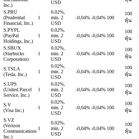
USD
Inc.)
S.PRU
0.02%,
100
(Prudential
1
min. 2
-0,04%
-0,04%
100
หุ้น
Financial, Inc.)
USD
S.PYPL
0.02%,
100
(PayPal
1
min. 2
-0,04%
-0,04%
100
หุ้น
Holdings, Inc.)
USD
S.SBUX
0.02%,
100
(Starbucks
1
min. 2
-0,04%
-0,04%
100
หุ้น
Corporation)
USD
0.02%,
100
S.TSLA
1
min. 2
-0,04%
-0,04%
100
(Tesla, Inc.)
หุ้น
USD
S.UPS
0.02%,
100
(United Parcel
1
min. 2
-0,04%
-0,04%
100
หุ้น
Service, Inc.)
USD
0.02%,
100
S.V
1
min. 2
-0,04%
-0,04%
100
(Visa Inc.)
หุ้น
USD
S.VZ
0.02%,
100
(Verizon
1
min. 2
-0,04%
-0,04%
100
Communications
หุ้น
USD
Inc.)