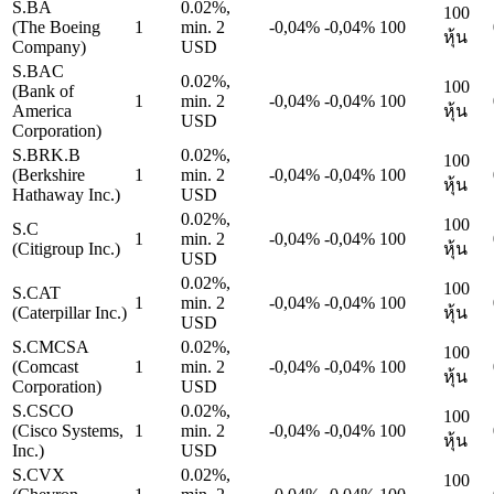
S.BA
0.02%,
100
(The Boeing
1
min. 2
-0,04%
-0,04%
100
หุ้น
Company)
USD
S.BAC
0.02%,
100
(Bank of
1
min. 2
-0,04%
-0,04%
100
America
หุ้น
USD
Corporation)
S.BRK.B
0.02%,
100
(Berkshire
1
min. 2
-0,04%
-0,04%
100
หุ้น
Hathaway Inc.)
USD
0.02%,
100
S.C
1
min. 2
-0,04%
-0,04%
100
(Citigroup Inc.)
หุ้น
USD
0.02%,
100
S.CAT
1
min. 2
-0,04%
-0,04%
100
(Caterpillar Inc.)
หุ้น
USD
S.CMCSA
0.02%,
100
(Comcast
1
min. 2
-0,04%
-0,04%
100
หุ้น
Corporation)
USD
S.CSCO
0.02%,
100
(Cisco Systems,
1
min. 2
-0,04%
-0,04%
100
หุ้น
Inc.)
USD
S.CVX
0.02%,
100