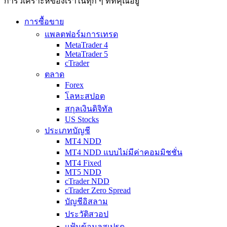
การวิเ­คราะห์ของเราในทุก ๆ ที่ที่คุณอยู่
การซื้อขาย
แพลตฟอร์มการเทรด
MetaTrader 4
MetaTrader 5
cTrader
ตลาด
Forex
โลหะสปอต
สกุลเงินดิจิทัล
US Stocks
ประเภทบัญชี
MT4 NDD
MT4 NDD แบบไม่มีค่าคอมมิชชั่น
MT4 Fixed
MT5 NDD
cTrader NDD
cTrader Zero Spread
บัญชีอิสลาม
ประวัติสวอป
แฟ้มข้อมูลสเปรด