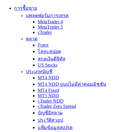
การซื้อขาย
แพลตฟอร์มการเทรด
MetaTrader 4
MetaTrader 5
cTrader
ตลาด
Forex
โลหะสปอต
สกุลเงินดิจิทัล
US Stocks
ประเภทบัญชี
MT4 NDD
MT4 NDD แบบไม่มีค่าคอมมิชชั่น
MT4 Fixed
MT5 NDD
cTrader NDD
cTrader Zero Spread
บัญชีอิสลาม
ประวัติสวอป
แฟ้มข้อมูลสเปรด