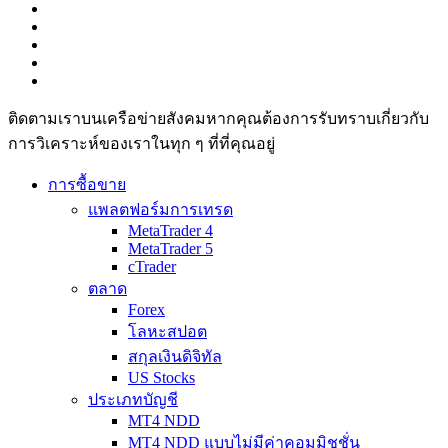
ติดตามเราบนเครือข่ายสังคมหากคุณต้องการรับทราบเกี่ยวกับ
การวิเ­คราะห์ของเราในทุก ๆ ที่ที่คุณอยู่
การซื้อขาย
แพลตฟอร์มการเทรด
MetaTrader 4
MetaTrader 5
cTrader
ตลาด
Forex
โลหะสปอต
สกุลเงินดิจิทัล
US Stocks
ประเภทบัญชี
MT4 NDD
MT4 NDD แบบไม่มีค่าคอมมิชชั่น