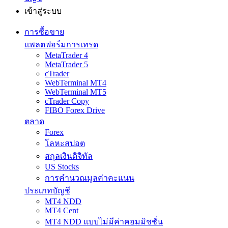
เข้าสู่ระบบ
การซื้อขาย
แพลตฟอร์มการเทรด
MetaTrader 4
MetaTrader 5
cTrader
WebTerminal MT4
WebTerminal MT5
cTrader Copy
FIBO Forex Drive
ตลาด
Forex
โลหะสปอต
สกุลเงินดิจิทัล
US Stocks
การคำนวณมูลค่าคะแนน
ประเภทบัญชี
MT4 NDD
MT4 Cent
MT4 NDD แบบไม่มีค่าคอมมิชชั่น