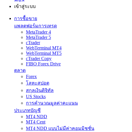
เข้าสู่ระบบ
การซื้อขาย
แพลตฟอร์มการเทรด
MetaTrader 4
MetaTrader 5
cTrader
WebTerminal MT4
WebTerminal MT5
cTrader Copy
FIBO Forex Drive
ตลาด
Forex
โลหะสปอต
สกุลเงินดิจิทัล
US Stocks
การคำนวณมูลค่าคะแนน
ประเภทบัญชี
MT4 NDD
MT4 Cent
MT4 NDD แบบไม่มีค่าคอมมิชชั่น