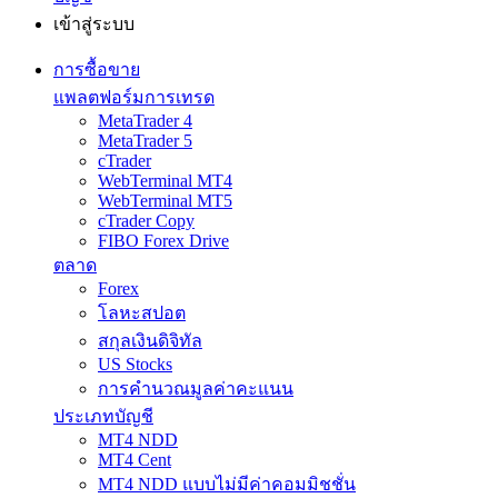
เข้าสู่ระบบ
การซื้อขาย
แพลตฟอร์มการเทรด
MetaTrader 4
MetaTrader 5
cTrader
WebTerminal MT4
WebTerminal MT5
cTrader Copy
FIBO Forex Drive
ตลาด
Forex
โลหะสปอต
สกุลเงินดิจิทัล
US Stocks
การคำนวณมูลค่าคะแนน
ประเภทบัญชี
MT4 NDD
MT4 Cent
MT4 NDD แบบไม่มีค่าคอมมิชชั่น