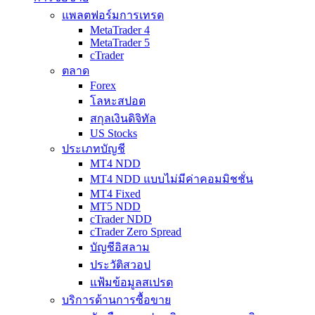
แพลตฟอร์มการเทรด
MetaTrader 4
MetaTrader 5
cTrader
ตลาด
Forex
โลหะสปอต
สกุลเงินดิจิทัล
US Stocks
ประเภทบัญชี
MT4 NDD
MT4 NDD แบบไม่มีค่าคอมมิชชั่น
MT4 Fixed
MT5 NDD
cTrader NDD
cTrader Zero Spread
บัญชีอิสลาม
ประวัติสวอป
แฟ้มข้อมูลสเปรด
บริการด้านการซื้อขาย