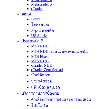
MetaTrader 5
cTrader
ตลาด
Forex
โลหะสปอต
สกุลเงินดิจิทัล
US Stocks
ประเภทบัญชี
MT4 NDD
MT4 NDD แบบไม่มีค่าคอมมิชชั่น
MT4 Fixed
MT5 NDD
cTrader NDD
cTrader Zero Spread
บัญชีอิสลาม
ประวัติสวอป
แฟ้มข้อมูลสเปรด
บริการด้านการซื้อขาย
ตัวเลือกการฝากเงินและการถอนเงิน
โปรโมชั่น