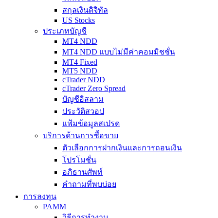
สกุลเงินดิจิทัล
US Stocks
ประเภทบัญชี
MT4 NDD
MT4 NDD แบบไม่มีค่าคอมมิชชั่น
MT4 Fixed
MT5 NDD
cTrader NDD
cTrader Zero Spread
บัญชีอิสลาม
ประวัติสวอป
แฟ้มข้อมูลสเปรด
บริการด้านการซื้อขาย
ตัวเลือกการฝากเงินและการถอนเงิน
โปรโมชั่น
อภิธานศัพท์
คำถามที่พบบ่อย
การลงทุน
PAMM
วิธีการทำงาน