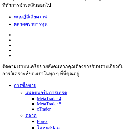
ที่ทำการชำระเงินออกไป
ทฤษฏีอีเลียต เวฟ
ตลาดตราสารทุน
ติดตามเราบนเครือข่ายสังคมหากคุณต้องการรับทราบเกี่ยวกับ
การวิเ­คราะห์ของเราในทุก ๆ ที่ที่คุณอยู่
การซื้อขาย
แพลตฟอร์มการเทรด
MetaTrader 4
MetaTrader 5
cTrader
ตลาด
Forex
โลหะสปอต