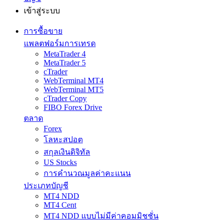
เข้าสู่ระบบ
การซื้อขาย
แพลตฟอร์มการเทรด
MetaTrader 4
MetaTrader 5
cTrader
WebTerminal MT4
WebTerminal MT5
cTrader Copy
FIBO Forex Drive
ตลาด
Forex
โลหะสปอต
สกุลเงินดิจิทัล
US Stocks
การคำนวณมูลค่าคะแนน
ประเภทบัญชี
MT4 NDD
MT4 Cent
MT4 NDD แบบไม่มีค่าคอมมิชชั่น