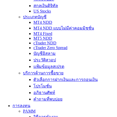
สกุลเงินดิจิทัล
US Stocks
ประเภทบัญชี
MT4 NDD
MT4 NDD แบบไม่มีค่าคอมมิชชั่น
MT4 Fixed
MT5 NDD
cTrader NDD
cTrader Zero Spread
บัญชีอิสลาม
ประวัติสวอป
แฟ้มข้อมูลสเปรด
บริการด้านการซื้อขาย
ตัวเลือกการฝากเงินและการถอนเงิน
โปรโมชั่น
อภิธานศัพท์
คำถามที่พบบ่อย
การลงทุน
PAMM
วิธีการทำงาน