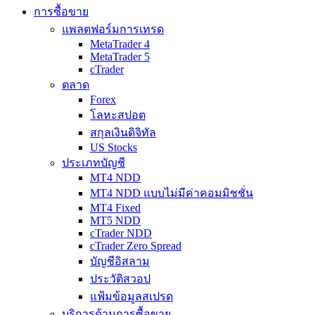
การซื้อขาย
แพลตฟอร์มการเทรด
MetaTrader 4
MetaTrader 5
cTrader
ตลาด
Forex
โลหะสปอต
สกุลเงินดิจิทัล
US Stocks
ประเภทบัญชี
MT4 NDD
MT4 NDD แบบไม่มีค่าคอมมิชชั่น
MT4 Fixed
MT5 NDD
cTrader NDD
cTrader Zero Spread
บัญชีอิสลาม
ประวัติสวอป
แฟ้มข้อมูลสเปรด
บริการด้านการซื้อขาย