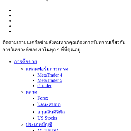
ติดตามเราบนเครือข่ายสังคมหากคุณต้องการรับทราบเกี่ยวกับ
การวิเ­คราะห์ของเราในทุก ๆ ที่ที่คุณอยู่
การซื้อขาย
แพลตฟอร์มการเทรด
MetaTrader 4
MetaTrader 5
cTrader
ตลาด
Forex
โลหะสปอต
สกุลเงินดิจิทัล
US Stocks
ประเภทบัญชี
MT4 NDD