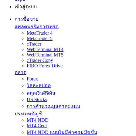
เข้าสู่ระบบ
การซื้อขาย
แพลตฟอร์มการเทรด
MetaTrader 4
MetaTrader 5
cTrader
WebTerminal MT4
WebTerminal MT5
cTrader Copy
FIBO Forex Drive
ตลาด
Forex
โลหะสปอต
สกุลเงินดิจิทัล
US Stocks
การคำนวณมูลค่าคะแนน
ประเภทบัญชี
MT4 NDD
MT4 Cent
MT4 NDD แบบไม่มีค่าคอมมิชชั่น