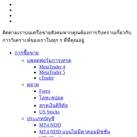
ติดตามเราบนเครือข่ายสังคมหากคุณต้องการรับทราบเกี่ยวกับ
การวิเ­คราะห์ของเราในทุก ๆ ที่ที่คุณอยู่
การซื้อขาย
แพลตฟอร์มการเทรด
MetaTrader 4
MetaTrader 5
cTrader
ตลาด
Forex
โลหะสปอต
สกุลเงินดิจิทัล
US Stocks
ประเภทบัญชี
MT4 NDD
MT4 NDD แบบไม่มีค่าคอมมิชชั่น