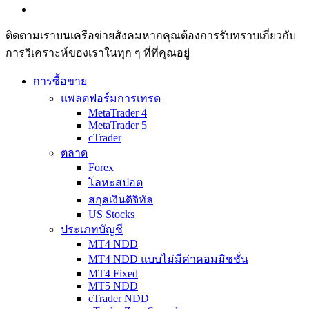
ติดตามเราบนเครือข่ายสังคมหากคุณต้องการรับทราบเกี่ยวกับ
การวิเ­คราะห์ของเราในทุก ๆ ที่ที่คุณอยู่
การซื้อขาย
แพลตฟอร์มการเทรด
MetaTrader 4
MetaTrader 5
cTrader
ตลาด
Forex
โลหะสปอต
สกุลเงินดิจิทัล
US Stocks
ประเภทบัญชี
MT4 NDD
MT4 NDD แบบไม่มีค่าคอมมิชชั่น
MT4 Fixed
MT5 NDD
cTrader NDD