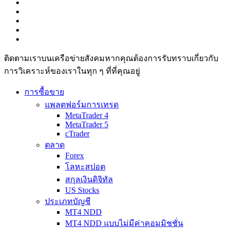
ติดตามเราบนเครือข่ายสังคมหากคุณต้องการรับทราบเกี่ยวกับ
การวิเ­คราะห์ของเราในทุก ๆ ที่ที่คุณอยู่
การซื้อขาย
แพลตฟอร์มการเทรด
MetaTrader 4
MetaTrader 5
cTrader
ตลาด
Forex
โลหะสปอต
สกุลเงินดิจิทัล
US Stocks
ประเภทบัญชี
MT4 NDD
MT4 NDD แบบไม่มีค่าคอมมิชชั่น