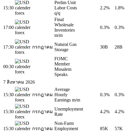
Prelim Unit
15:30
Labor Costs
2.2%
1.8%
q/q
Final
Wholesale
17:00
0.3%
0.3%
Inventories
m/m
Natural Gas
17:30
กรกฎาคม
30B
28B
Storage
FOMC
Member
00:30
Musalem
Speaks
7 สิงหาคม 2026
Average
15:30
กรกฎาคม
Hourly
0.3%
0.3%
Earnings m/m
Unemployment
15:30
กรกฎาคม
4.2%
4.2%
Rate
Non-Farm
15:30
กรกฎาคม
Employment
85K
57K