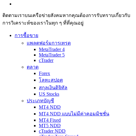
ติดตามเราบนเครือข่ายสังคมหากคุณต้องการรับทราบเกี่ยวกับ
การวิเ­คราะห์ของเราในทุก ๆ ที่ที่คุณอยู่
การซื้อขาย
แพลตฟอร์มการเทรด
MetaTrader 4
MetaTrader 5
cTrader
ตลาด
Forex
โลหะสปอต
สกุลเงินดิจิทัล
US Stocks
ประเภทบัญชี
MT4 NDD
MT4 NDD แบบไม่มีค่าคอมมิชชั่น
MT4 Fixed
MT5 NDD
cTrader NDD