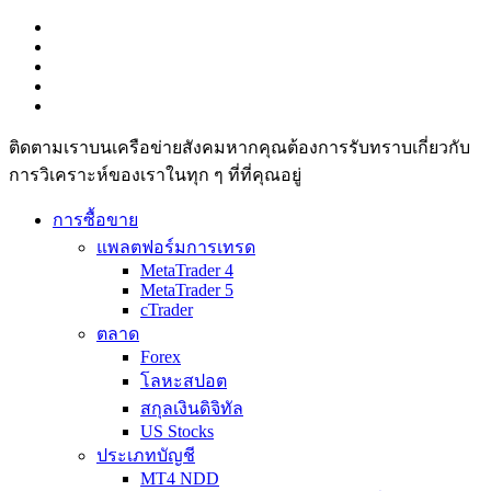
ติดตามเราบนเครือข่ายสังคมหากคุณต้องการรับทราบเกี่ยวกับ
การวิเ­คราะห์ของเราในทุก ๆ ที่ที่คุณอยู่
การซื้อขาย
แพลตฟอร์มการเทรด
MetaTrader 4
MetaTrader 5
cTrader
ตลาด
Forex
โลหะสปอต
สกุลเงินดิจิทัล
US Stocks
ประเภทบัญชี
MT4 NDD