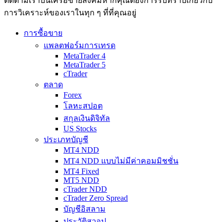
ติดตามเราบนเครือข่ายสังคมหากคุณต้องการรับทราบเกี่ยวกับ
การวิเ­คราะห์ของเราในทุก ๆ ที่ที่คุณอยู่
การซื้อขาย
แพลตฟอร์มการเทรด
MetaTrader 4
MetaTrader 5
cTrader
ตลาด
Forex
โลหะสปอต
สกุลเงินดิจิทัล
US Stocks
ประเภทบัญชี
MT4 NDD
MT4 NDD แบบไม่มีค่าคอมมิชชั่น
MT4 Fixed
MT5 NDD
cTrader NDD
cTrader Zero Spread
บัญชีอิสลาม
ประวัติสวอป