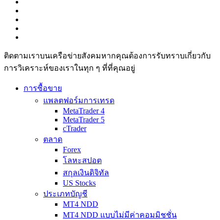
ติดตามเราบนเครือข่ายสังคมหากคุณต้องการรับทราบเกี่ยวกับ
การวิเ­คราะห์ของเราในทุก ๆ ที่ที่คุณอยู่
การซื้อขาย
แพลตฟอร์มการเทรด
MetaTrader 4
MetaTrader 5
cTrader
ตลาด
Forex
โลหะสปอต
สกุลเงินดิจิทัล
US Stocks
ประเภทบัญชี
MT4 NDD
MT4 NDD แบบไม่มีค่าคอมมิชชั่น