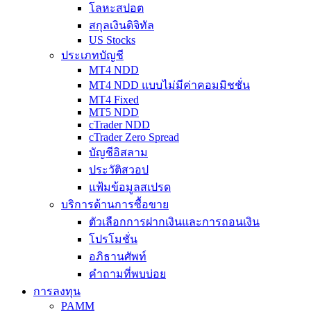
โลหะสปอต
สกุลเงินดิจิทัล
US Stocks
ประเภทบัญชี
MT4 NDD
MT4 NDD แบบไม่มีค่าคอมมิชชั่น
MT4 Fixed
MT5 NDD
cTrader NDD
cTrader Zero Spread
บัญชีอิสลาม
ประวัติสวอป
แฟ้มข้อมูลสเปรด
บริการด้านการซื้อขาย
ตัวเลือกการฝากเงินและการถอนเงิน
โปรโมชั่น
อภิธานศัพท์
คำถามที่พบบ่อย
การลงทุน
PAMM