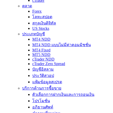
cTrader
ตลาด
Forex
โลหะสปอต
สกุลเงินดิจิทัล
US Stocks
ประเภทบัญชี
MT4 NDD
MT4 NDD แบบไม่มีค่าคอมมิชชั่น
MT4 Fixed
MT5 NDD
cTrader NDD
cTrader Zero Spread
บัญชีอิสลาม
ประวัติสวอป
แฟ้มข้อมูลสเปรด
บริการด้านการซื้อขาย
ตัวเลือกการฝากเงินและการถอนเงิน
โปรโมชั่น
อภิธานศัพท์