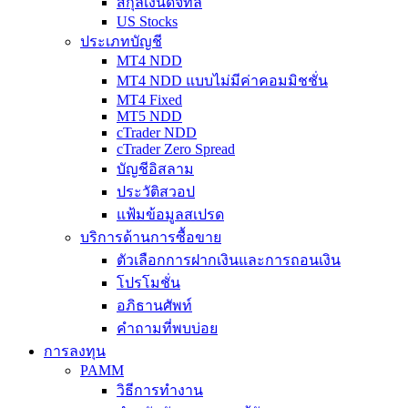
สกุลเงินดิจิทัล
US Stocks
ประเภทบัญชี
MT4 NDD
MT4 NDD แบบไม่มีค่าคอมมิชชั่น
MT4 Fixed
MT5 NDD
cTrader NDD
cTrader Zero Spread
บัญชีอิสลาม
ประวัติสวอป
แฟ้มข้อมูลสเปรด
บริการด้านการซื้อขาย
ตัวเลือกการฝากเงินและการถอนเงิน
โปรโมชั่น
อภิธานศัพท์
คำถามที่พบบ่อย
การลงทุน
PAMM
วิธีการทำงาน