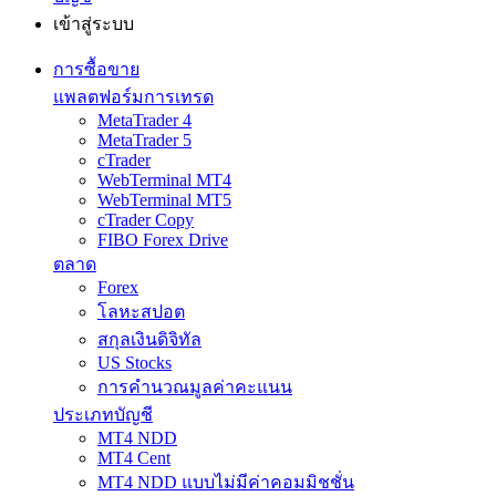
เข้าสู่ระบบ
การซื้อขาย
แพลตฟอร์มการเทรด
MetaTrader 4
MetaTrader 5
cTrader
WebTerminal MT4
WebTerminal MT5
cTrader Copy
FIBO Forex Drive
ตลาด
Forex
โลหะสปอต
สกุลเงินดิจิทัล
US Stocks
การคำนวณมูลค่าคะแนน
ประเภทบัญชี
MT4 NDD
MT4 Cent
MT4 NDD แบบไม่มีค่าคอมมิชชั่น