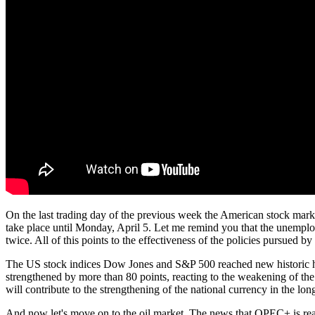
On the last trading day of the previous week the American stock marke
take place until Monday, April 5. Let me remind you that the unemploy
twice. All of this points to the effectiveness of the policies pursued
The US stock indices Dow Jones and S&P 500 reached new historic hi
strengthened by more than 80 points, reacting to the weakening of the 
will contribute to the strengthening of the national currency in the lon
And now let's move on to the oil market. The news that OPEC+ is read