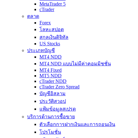
MetaTrader 5
cTrader
ตลาด
Forex
โลหะสปอต
สกุลเงินดิจิทัล
US Stocks
ประเภทบัญชี
MT4 NDD
MT4 NDD แบบไม่มีค่าคอมมิชชั่น
MT4 Fixed
MT5 NDD
cTrader NDD
cTrader Zero Spread
บัญชีอิสลาม
ประวัติสวอป
แฟ้มข้อมูลสเปรด
บริการด้านการซื้อขาย
ตัวเลือกการฝากเงินและการถอนเงิน
โปรโมชั่น