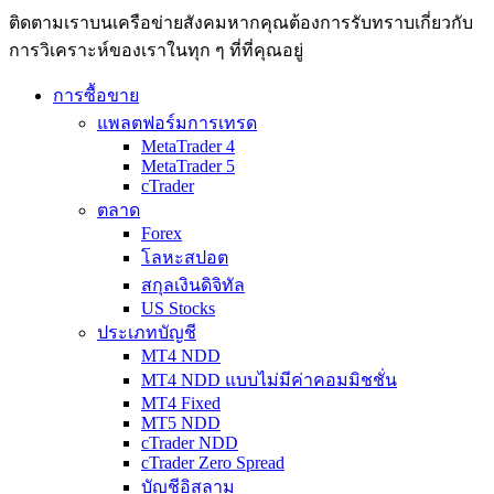
ติดตามเราบนเครือข่ายสังคมหากคุณต้องการรับทราบเกี่ยวกับ
การวิเ­คราะห์ของเราในทุก ๆ ที่ที่คุณอยู่
การซื้อขาย
แพลตฟอร์มการเทรด
MetaTrader 4
MetaTrader 5
cTrader
ตลาด
Forex
โลหะสปอต
สกุลเงินดิจิทัล
US Stocks
ประเภทบัญชี
MT4 NDD
MT4 NDD แบบไม่มีค่าคอมมิชชั่น
MT4 Fixed
MT5 NDD
cTrader NDD
cTrader Zero Spread
บัญชีอิสลาม