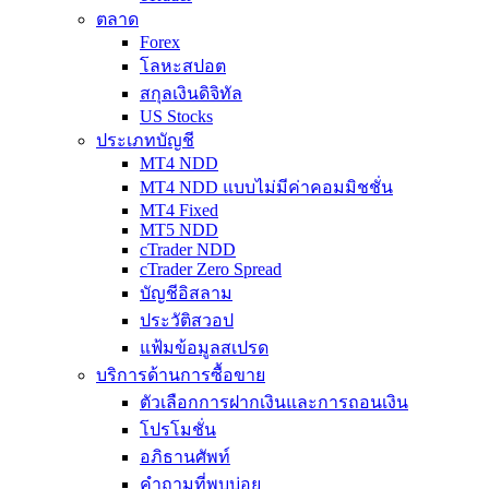
ตลาด
Forex
โลหะสปอต
สกุลเงินดิจิทัล
US Stocks
ประเภทบัญชี
MT4 NDD
MT4 NDD แบบไม่มีค่าคอมมิชชั่น
MT4 Fixed
MT5 NDD
cTrader NDD
cTrader Zero Spread
บัญชีอิสลาม
ประวัติสวอป
แฟ้มข้อมูลสเปรด
บริการด้านการซื้อขาย
ตัวเลือกการฝากเงินและการถอนเงิน
โปรโมชั่น
อภิธานศัพท์
คำถามที่พบบ่อย