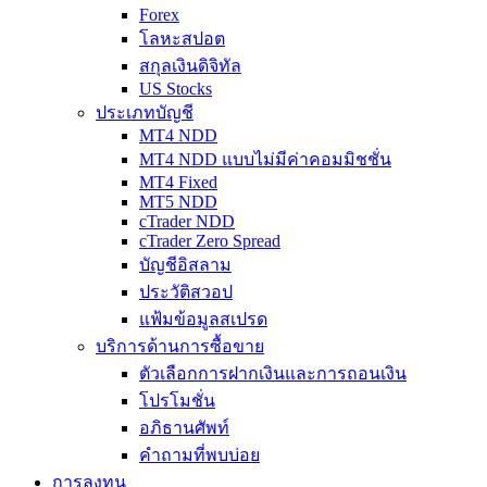
Forex
โลหะสปอต
สกุลเงินดิจิทัล
US Stocks
ประเภทบัญชี
MT4 NDD
MT4 NDD แบบไม่มีค่าคอมมิชชั่น
MT4 Fixed
MT5 NDD
cTrader NDD
cTrader Zero Spread
บัญชีอิสลาม
ประวัติสวอป
แฟ้มข้อมูลสเปรด
บริการด้านการซื้อขาย
ตัวเลือกการฝากเงินและการถอนเงิน
โปรโมชั่น
อภิธานศัพท์
คำถามที่พบบ่อย
การลงทุน