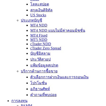
โลหะสปอต
สกุลเงินดิจิทัล
US Stocks
ประเภทบัญชี
MT4 NDD
MT4 NDD แบบไม่มีค่าคอมมิชชั่น
MT4 Fixed
MT5 NDD
cTrader NDD
cTrader Zero Spread
บัญชีอิสลาม
ประวัติสวอป
แฟ้มข้อมูลสเปรด
บริการด้านการซื้อขาย
ตัวเลือกการฝากเงินและการถอนเงิน
โปรโมชั่น
อภิธานศัพท์
คำถามที่พบบ่อย
การลงทุน
PAMM