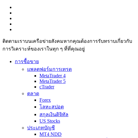
ติดตามเราบนเครือข่ายสังคมหากคุณต้องการรับทราบเกี่ยวกับ
การวิเ­คราะห์ของเราในทุก ๆ ที่ที่คุณอยู่
การซื้อขาย
แพลตฟอร์มการเทรด
MetaTrader 4
MetaTrader 5
cTrader
ตลาด
Forex
โลหะสปอต
สกุลเงินดิจิทัล
US Stocks
ประเภทบัญชี
MT4 NDD