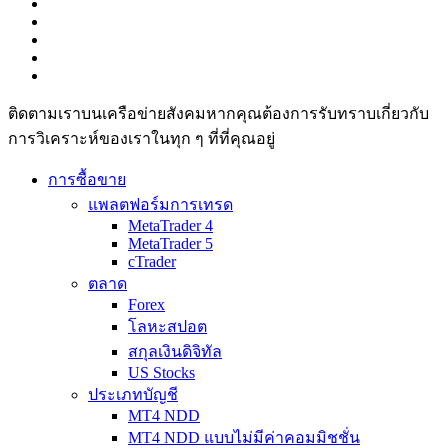
ติดตามเราบนเครือข่ายสังคมหากคุณต้องการรับทราบเกี่ยวกับ
การวิเ­คราะห์ของเราในทุก ๆ ที่ที่คุณอยู่
การซื้อขาย
แพลตฟอร์มการเทรด
MetaTrader 4
MetaTrader 5
cTrader
ตลาด
Forex
โลหะสปอต
สกุลเงินดิจิทัล
US Stocks
ประเภทบัญชี
MT4 NDD
MT4 NDD แบบไม่มีค่าคอมมิชชั่น