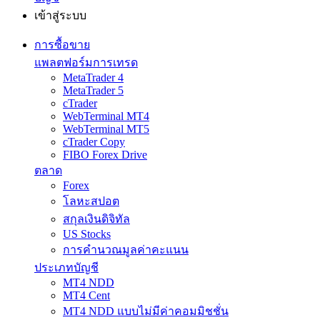
เข้าสู่ระบบ
การซื้อขาย
แพลตฟอร์มการเทรด
MetaTrader 4
MetaTrader 5
cTrader
WebTerminal MT4
WebTerminal MT5
cTrader Copy
FIBO Forex Drive
ตลาด
Forex
โลหะสปอต
สกุลเงินดิจิทัล
US Stocks
การคำนวณมูลค่าคะแนน
ประเภทบัญชี
MT4 NDD
MT4 Cent
MT4 NDD แบบไม่มีค่าคอมมิชชั่น