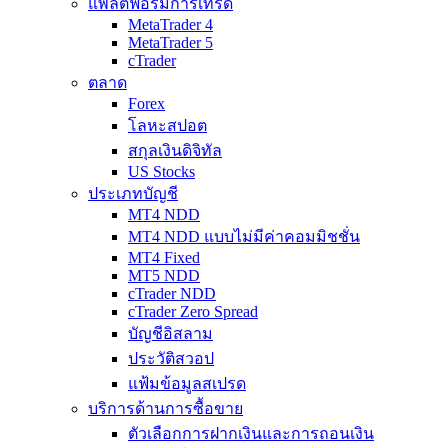
แพลตฟอร์มการเทรด
MetaTrader 4
MetaTrader 5
cTrader
ตลาด
Forex
โลหะสปอต
สกุลเงินดิจิทัล
US Stocks
ประเภทบัญชี
MT4 NDD
MT4 NDD แบบไม่มีค่าคอมมิชชั่น
MT4 Fixed
MT5 NDD
cTrader NDD
cTrader Zero Spread
บัญชีอิสลาม
ประวัติสวอป
แฟ้มข้อมูลสเปรด
บริการด้านการซื้อขาย
ตัวเลือกการฝากเงินและการถอนเงิน