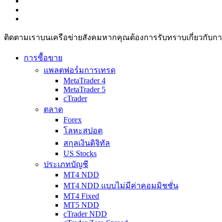
ติดตามเราบนเครือข่ายสังคมหากคุณต้องการรับทราบเกี่ยวกับการวิเ
การซื้อขาย
แพลตฟอร์มการเทรด
MetaTrader 4
MetaTrader 5
cTrader
ตลาด
Forex
โลหะสปอต
สกุลเงินดิจิทัล
US Stocks
ประเภทบัญชี
MT4 NDD
MT4 NDD แบบไม่มีค่าคอมมิชชั่น
MT4 Fixed
MT5 NDD
cTrader NDD