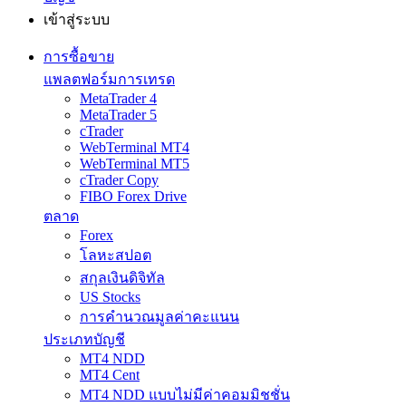
เข้าสู่ระบบ
การซื้อขาย
แพลตฟอร์มการเทรด
MetaTrader 4
MetaTrader 5
cTrader
WebTerminal MT4
WebTerminal MT5
cTrader Copy
FIBO Forex Drive
ตลาด
Forex
โลหะสปอต
สกุลเงินดิจิทัล
US Stocks
การคำนวณมูลค่าคะแนน
ประเภทบัญชี
MT4 NDD
MT4 Cent
MT4 NDD แบบไม่มีค่าคอมมิชชั่น