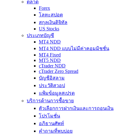
ตลาด
Forex
โลหะสปอต
สกุลเงินดิจิทัล
US Stocks
ประเภทบัญชี
MT4 NDD
MT4 NDD แบบไม่มีค่าคอมมิชชั่น
MT4 Fixed
MT5 NDD
cTrader NDD
cTrader Zero Spread
บัญชีอิสลาม
ประวัติสวอป
แฟ้มข้อมูลสเปรด
บริการด้านการซื้อขาย
ตัวเลือกการฝากเงินและการถอนเงิน
โปรโมชั่น
อภิธานศัพท์
คำถามที่พบบ่อย