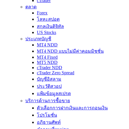
cTrader
ตลาด
Forex
โลหะสปอต
สกุลเงินดิจิทัล
US Stocks
ประเภทบัญชี
MT4 NDD
MT4 NDD แบบไม่มีค่าคอมมิชชั่น
MT4 Fixed
MT5 NDD
cTrader NDD
cTrader Zero Spread
บัญชีอิสลาม
ประวัติสวอป
แฟ้มข้อมูลสเปรด
บริการด้านการซื้อขาย
ตัวเลือกการฝากเงินและการถอนเงิน
โปรโมชั่น
อภิธานศัพท์