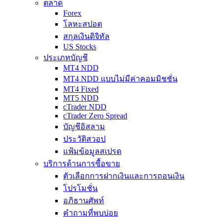
ตลาด
Forex
โลหะสปอต
สกุลเงินดิจิทัล
US Stocks
ประเภทบัญชี
MT4 NDD
MT4 NDD แบบไม่มีค่าคอมมิชชั่น
MT4 Fixed
MT5 NDD
cTrader NDD
cTrader Zero Spread
บัญชีอิสลาม
ประวัติสวอป
แฟ้มข้อมูลสเปรด
บริการด้านการซื้อขาย
ตัวเลือกการฝากเงินและการถอนเงิน
โปรโมชั่น
อภิธานศัพท์
คำถามที่พบบ่อย