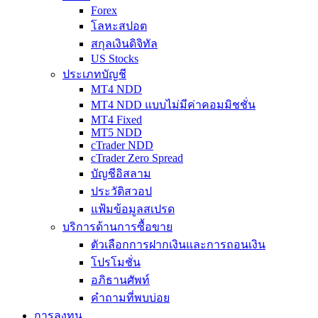
Forex
โลหะสปอต
สกุลเงินดิจิทัล
US Stocks
ประเภทบัญชี
MT4 NDD
MT4 NDD แบบไม่มีค่าคอมมิชชั่น
MT4 Fixed
MT5 NDD
cTrader NDD
cTrader Zero Spread
บัญชีอิสลาม
ประวัติสวอป
แฟ้มข้อมูลสเปรด
บริการด้านการซื้อขาย
ตัวเลือกการฝากเงินและการถอนเงิน
โปรโมชั่น
อภิธานศัพท์
คำถามที่พบบ่อย
การลงทุน