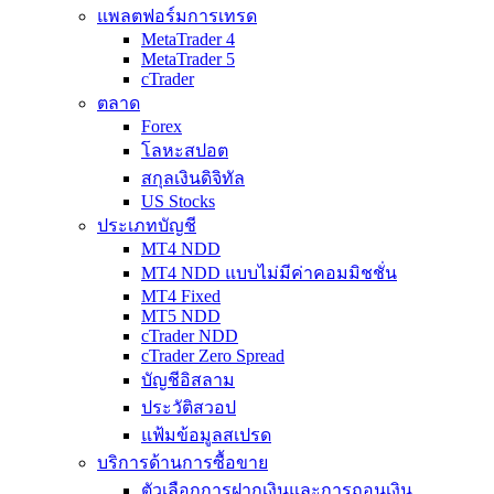
แพลตฟอร์มการเทรด
MetaTrader 4
MetaTrader 5
cTrader
ตลาด
Forex
โลหะสปอต
สกุลเงินดิจิทัล
US Stocks
ประเภทบัญชี
MT4 NDD
MT4 NDD แบบไม่มีค่าคอมมิชชั่น
MT4 Fixed
MT5 NDD
cTrader NDD
cTrader Zero Spread
บัญชีอิสลาม
ประวัติสวอป
แฟ้มข้อมูลสเปรด
บริการด้านการซื้อขาย
ตัวเลือกการฝากเงินและการถอนเงิน