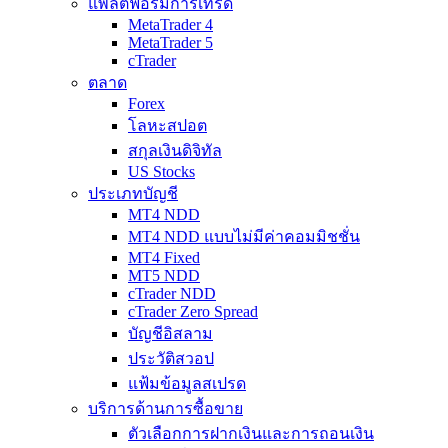
แพลตฟอร์มการเทรด
MetaTrader 4
MetaTrader 5
cTrader
ตลาด
Forex
โลหะสปอต
สกุลเงินดิจิทัล
US Stocks
ประเภทบัญชี
MT4 NDD
MT4 NDD แบบไม่มีค่าคอมมิชชั่น
MT4 Fixed
MT5 NDD
cTrader NDD
cTrader Zero Spread
บัญชีอิสลาม
ประวัติสวอป
แฟ้มข้อมูลสเปรด
บริการด้านการซื้อขาย
ตัวเลือกการฝากเงินและการถอนเงิน